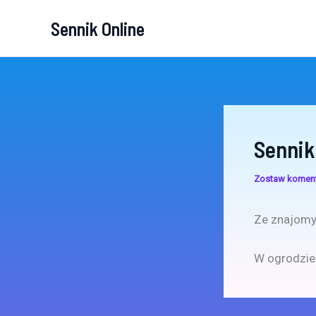
Przejdź
Sennik Online
do
treści
Sennik 
Zostaw komen
Ze znajomy
W ogrodzie: