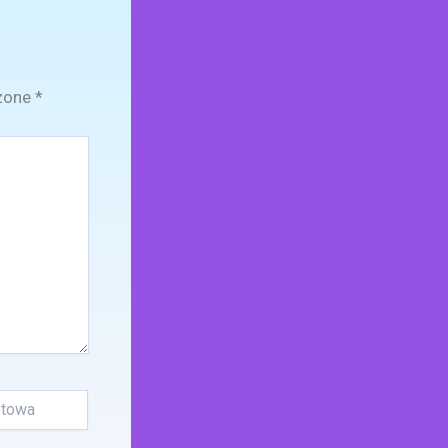
zone
*