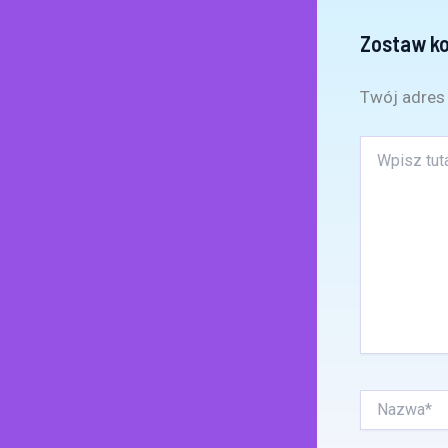
Zostaw k
Twój adres 
Wpisz
tutaj..
Nazwa*