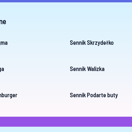
ne
gma
Sennik Skrzydełko
ga
Sennik Walizka
mburger
Sennik Podarte buty