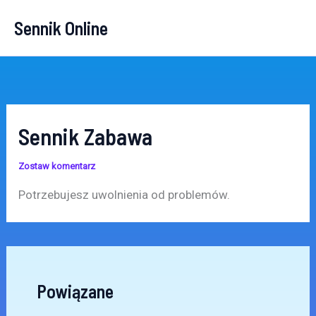
Przejdź
Sennik Online
do
treści
Sennik Zabawa
Zostaw komentarz
Potrzebujesz uwolnienia od problemów.
Powiązane