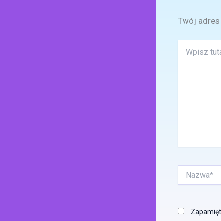
Twój adres 
Wpisz
tutaj..
Nazwa*
Zapamięta