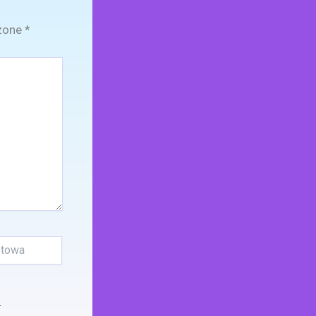
zone
*
.