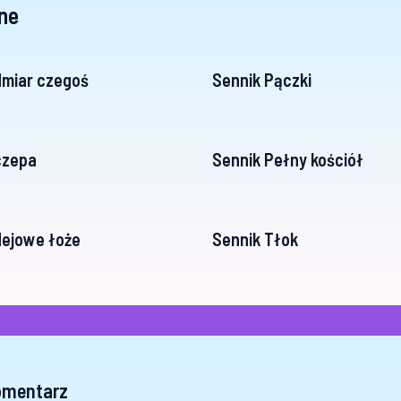
ne
dmiar czegoś
Sennik Pączki
czepa
Sennik Pełny kościół
dejowe łoże
Sennik Tłok
omentarz