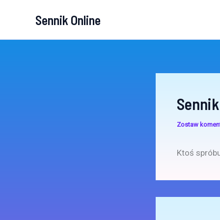
Przejdź
Sennik Online
do
treści
Sennik
Zostaw komen
Ktoś spróbu