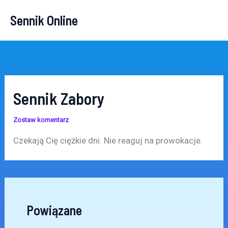
Przejdź
Sennik Online
do
treści
Sennik Zabory
Zostaw komentarz
Czekają Cię ciężkie dni. Nie reaguj na prowokacje.
Powiązane