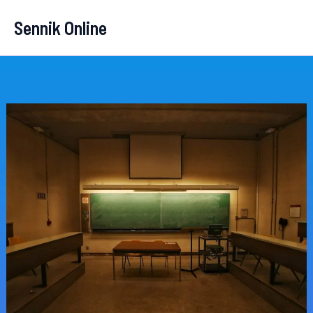
Przejdź
Sennik Online
do
treści