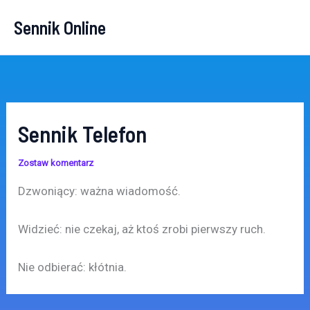
Przejdź
Sennik Online
do
treści
Sennik Telefon
Zostaw komentarz
Dzwoniący: ważna wiadomość.
Widzieć: nie czekaj, aż ktoś zrobi pierwszy ruch.
Nie odbierać: kłótnia.