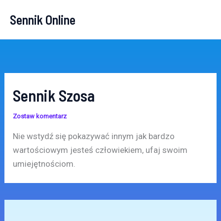
Przejdź
Sennik Online
do
treści
Sennik Szosa
Zostaw komentarz
Nie wstydź się pokazywać innym jak bardzo
wartościowym jesteś człowiekiem, ufaj swoim
umiejętnościom.