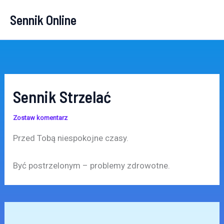
Przejdź
Sennik Online
do
treści
Sennik Strzelać
Zostaw komentarz
Przed Tobą niespokojne czasy.
Być postrzelonym – problemy zdrowotne.