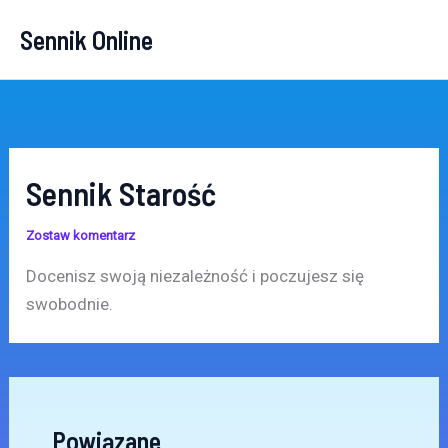
Przejdź
Sennik Online
do
treści
Sennik Starość
Zostaw komentarz
Docenisz swoją niezależność i poczujesz się
swobodnie.
Powiązane