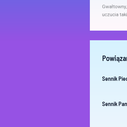
Gwałtowny, 
uczucia tak
Powiąza
Sennik Pi
Sennik Pa