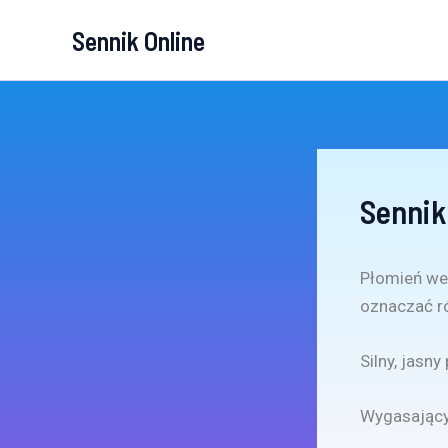
Przejdź
Sennik Online
do
treści
Sennik
Płomień we 
oznaczać r
Silny, jasn
Wygasający 