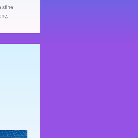
 silne
onę.