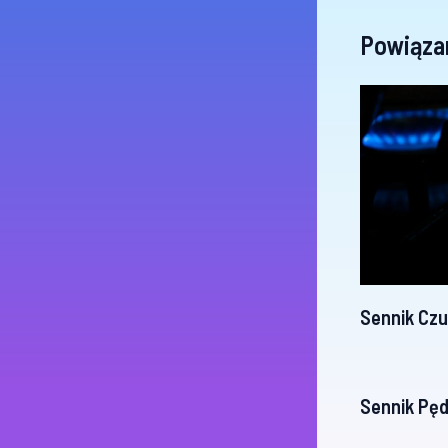
Powiąza
Sennik Czu
Sennik Pęd