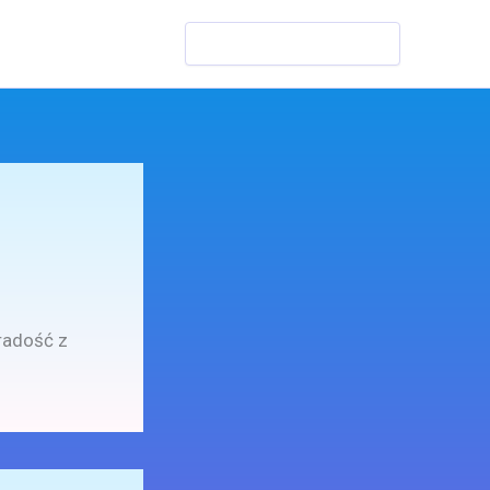
Szukaj
radość z