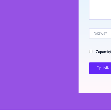
Nazwa*
Zapamięta