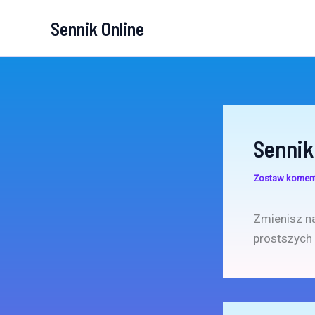
Przejdź
Sennik Online
do
treści
Sennik
Zostaw komen
Zmienisz na
prostszych 