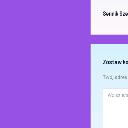
Sennik Sz
Zostaw k
Twój adres 
Wpisz
tutaj..