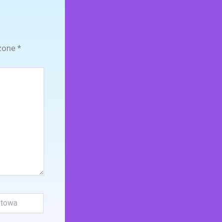
zone
*