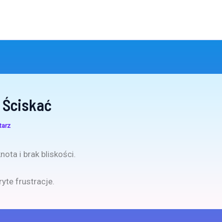
 Ściskać
tarz
ota i brak bliskości.
yte frustracje.