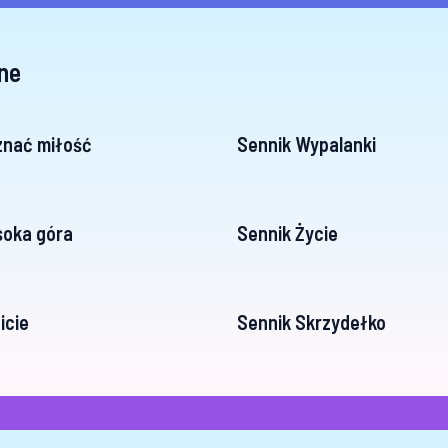
ne
znać miłość
Sennik Wypalanki
soka góra
Sennik Życie
icie
Sennik Skrzydełko