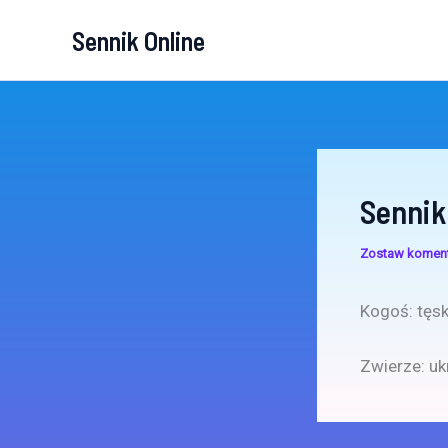
Przejdź
Sennik Online
do
treści
Sennik
Zostaw komen
Kogoś: tęskn
Zwierze: ukr