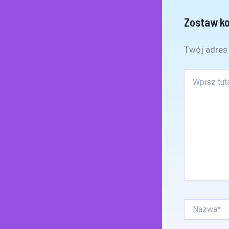
Zostaw k
Twój adres 
Wpisz
tutaj..
Nazwa*