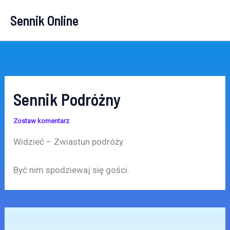
Przejdź
Sennik Online
do
treści
Sennik Podróżny
Zostaw komentarz
Widzieć – Zwiastun podróży.
Być nim spodziewaj się gości.