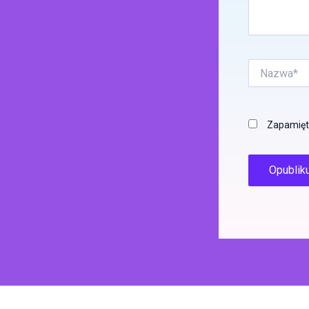
Nazwa*
Zapamięta