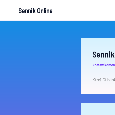
Przejdź
Sennik Online
do
treści
Sennik
Zostaw komen
Ktoś Ci bli