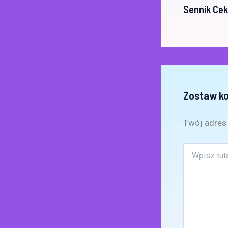
Sennik Cek
Zostaw k
Twój adres 
Wpisz
tutaj..