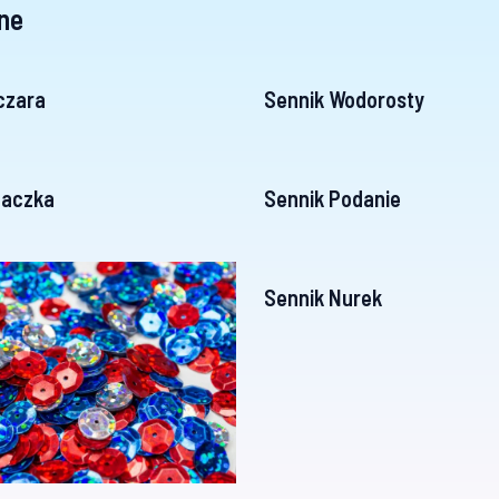
ne
czara
Sennik Wodorosty
daczka
Sennik Podanie
Sennik Nurek