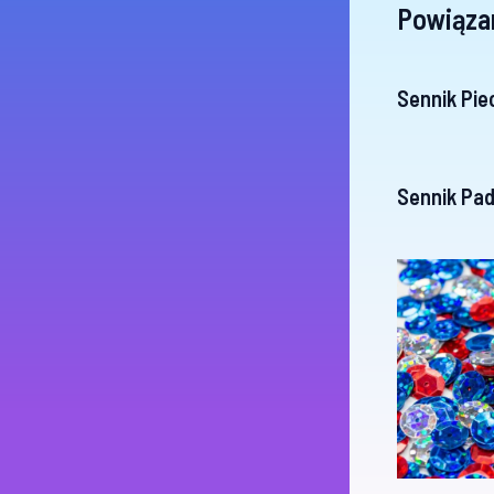
Powiąza
Sennik Pie
Sennik Pa