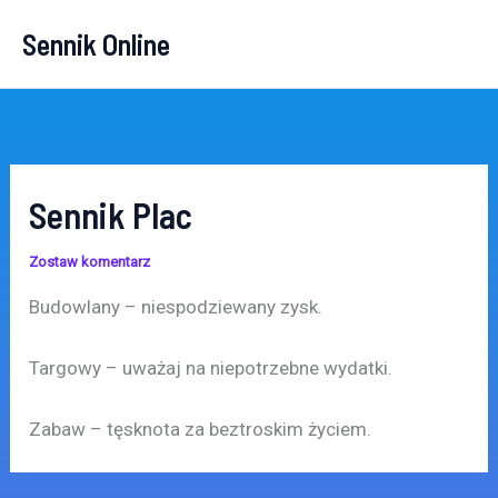
Przejdź
Sennik Online
do
treści
Sennik Plac
Zostaw komentarz
Budowlany – niespodziewany zysk.
Targowy – uważaj na niepotrzebne wydatki.
Zabaw – tęsknota za beztroskim życiem.