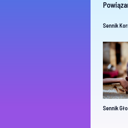
Powiąza
Sennik Kor
Sennik Gł