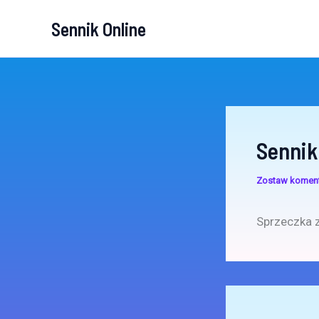
Przejdź
Sennik Online
do
treści
Sennik
Zostaw komen
Sprzeczka 