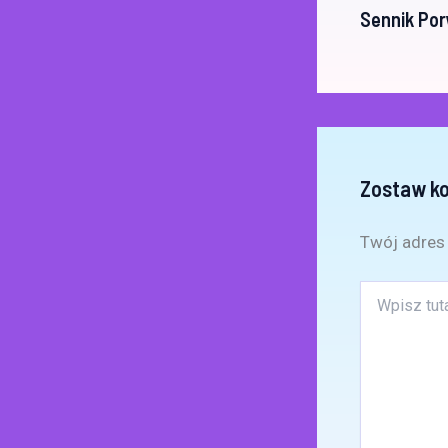
Sennik Po
Zostaw k
Twój adres 
Wpisz
tutaj..