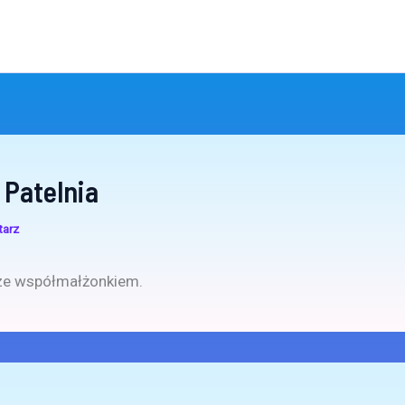
 Patelnia
tarz
ze współmałżonkiem.