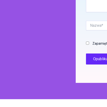
Nazwa*
Zapamięta