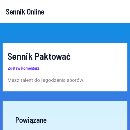
Przejdź
Sennik Online
do
treści
Sennik Paktować
Zostaw komentarz
Masz talent do łagodzenia sporów.
Powiązane