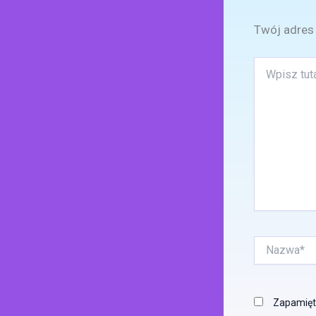
Twój adres 
Wpisz
tutaj..
Nazwa*
Zapamięta