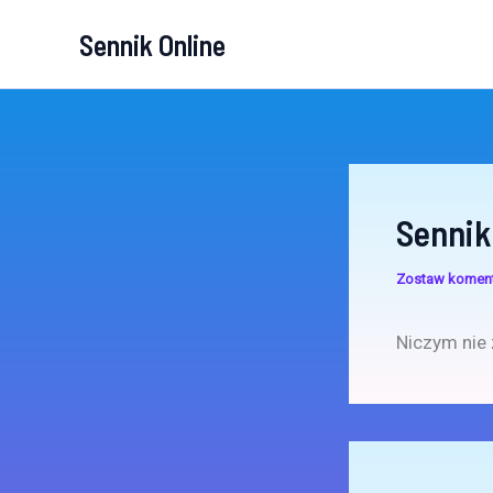
Przejdź
Sennik Online
do
treści
Sennik
Zostaw komen
Niczym nie 