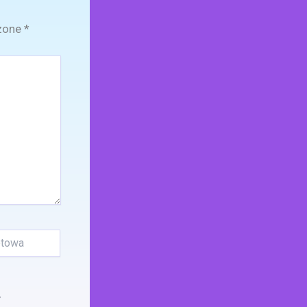
zone
*
.