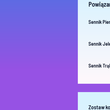
Powiąza
Sennik Pie
Sennik Jel
Sennik Trą
Zostaw k