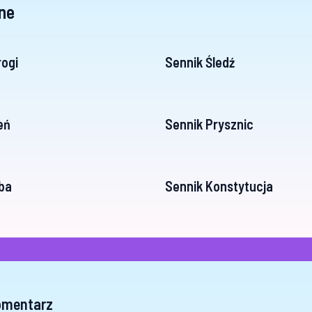
ne
rogi
Sennik Śledź
eń
Sennik Prysznic
ba
Sennik Konstytucja
omentarz