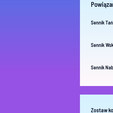
Powiąza
Sennik Ta
Sennik Ws
Sennik Nab
Zostaw k