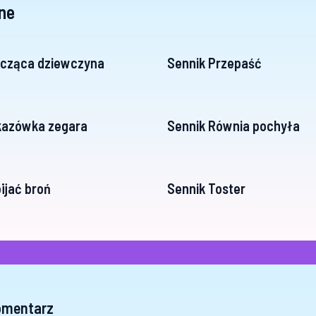
ne
ńcząca dziewczyna
Sennik Przepaść
kazówka zegara
Sennik Równia pochyła
ijać broń
Sennik Toster
omentarz