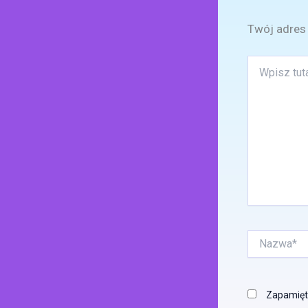
Twój adres 
Wpisz
tutaj..
Nazwa*
Zapamięta