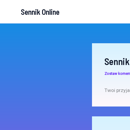
Przejdź
Sennik Online
do
treści
Sennik
Zostaw komen
Twoi przyja