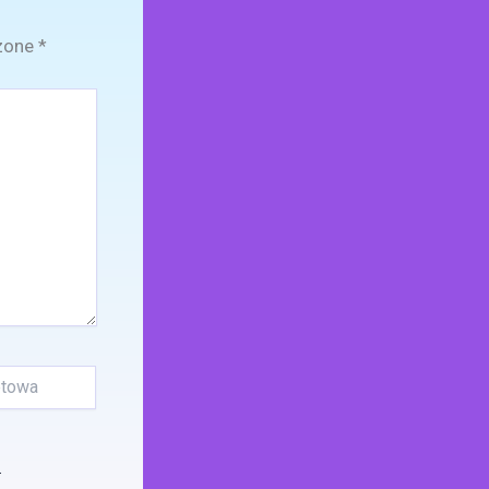
zone
*
.