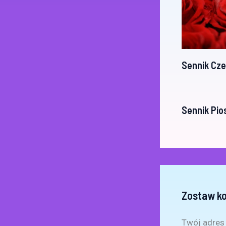
Sennik Cz
Sennik Pio
Zostaw k
Twój adres 