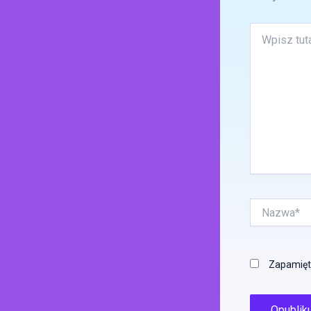
Wpisz
tutaj..
Nazwa*
Zapamięta