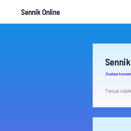
Przejdź
Sennik Online
do
treści
Sennik
Zostaw komen
Twoja ciężk