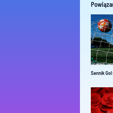
Powiąza
Sennik Gol 