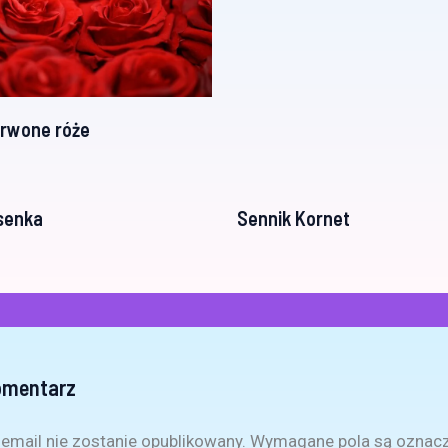
erwone róże
senka
Sennik Kornet
omentarz
email nie zostanie opublikowany.
Wymagane pola są oznac