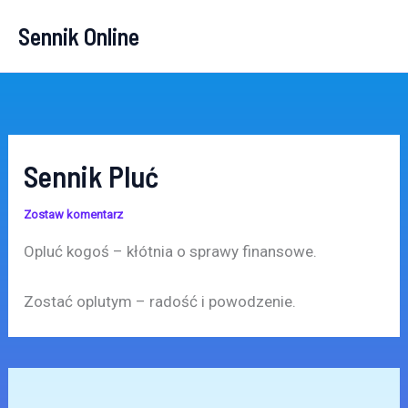
Przejdź
Sennik Online
do
treści
Sennik Pluć
Zostaw komentarz
Opluć kogoś – kłótnia o sprawy finansowe.
Zostać oplutym – radość i powodzenie.