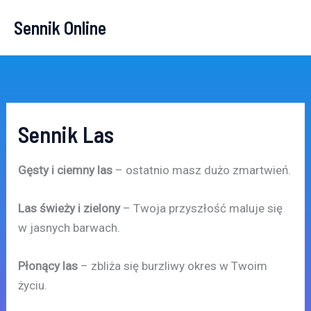
Przejdź
Sennik Online
do
treści
Sennik Las
Gęsty i ciemny las
– ostatnio masz dużo zmartwień.
Las świeży i zielony
– Twoja przyszłość maluje się
w jasnych barwach.
Płonący las
– zbliża się burzliwy okres w Twoim
życiu.