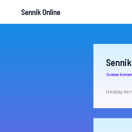
Przejdź
Sennik Online
do
treści
Sennik
Zostaw komen
Uważaj na 