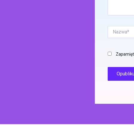
Nazwa*
Zapamięta