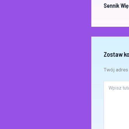
Sennik Wię
Zostaw k
Twój adres 
Wpisz
tutaj..