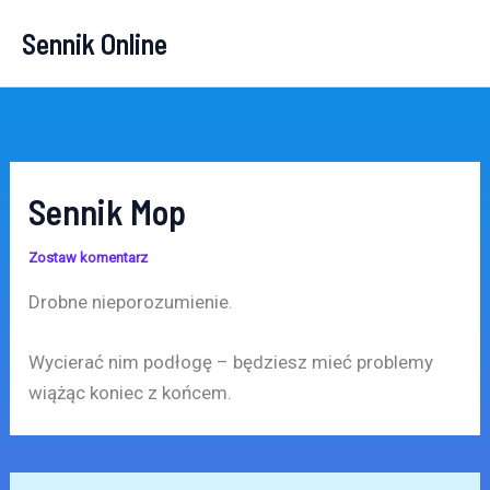
Przejdź
Sennik Online
do
treści
Sennik Mop
Zostaw komentarz
Drobne nieporozumienie.
Wycierać nim podłogę – będziesz mieć problemy
wiążąc koniec z końcem.