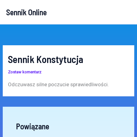
Przejdź
Sennik Online
do
treści
Sennik Konstytucja
Zostaw komentarz
Odczuwasz silne poczucie sprawiedliwości.
Powiązane