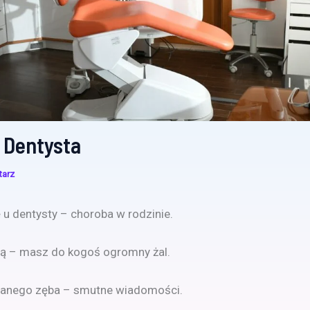
 Dentysta
tarz
 u dentysty – choroba w rodzinie.
tą – masz do kogoś ogromny żal.
anego zęba – smutne wiadomości.