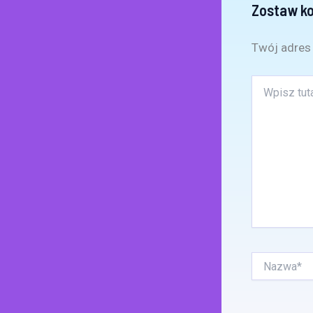
Zostaw k
Twój adres 
Wpisz
tutaj..
Nazwa*