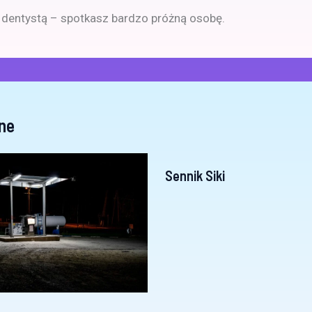
z dentystą – spotkasz bardzo próżną osobę.
ne
Sennik Siki