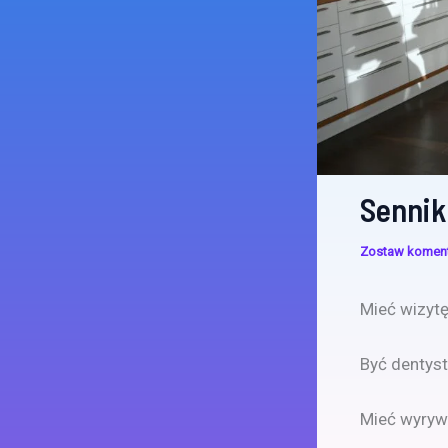
Sennik
Zostaw komen
Mieć wizytę
Być dentys
Mieć wyryw