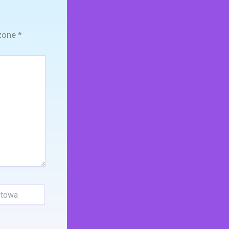
zone
*