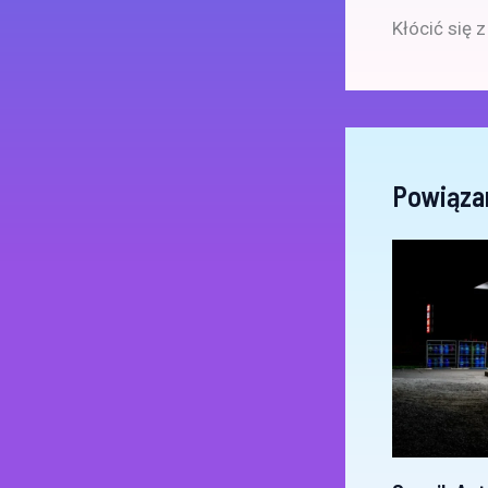
Kłócić się 
Powiąza