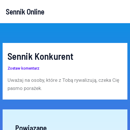
Przejdź
Sennik Online
do
treści
Sennik Konkurent
Zostaw komentarz
Uważaj na osoby, które z Tobą rywalizują, czeka Cię
pasmo porażek.
Powiązane