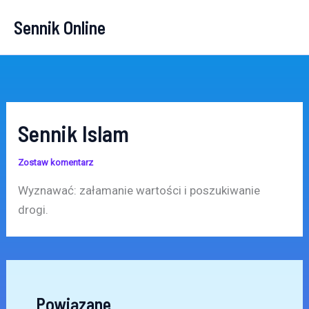
Przejdź
Sennik Online
do
treści
Sennik Islam
Zostaw komentarz
Wyznawać: załamanie wartości i poszukiwanie
drogi.
Powiązane