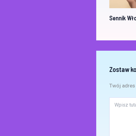
Sennik Wł
Zostaw k
Twój adres 
Wpisz
tutaj..