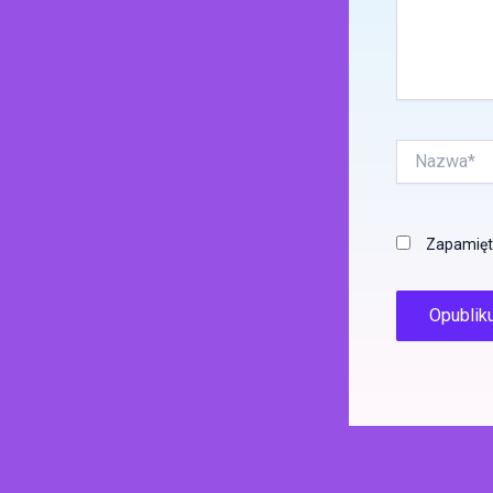
Nazwa*
Zapamięta