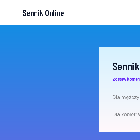
Przejdź
Sennik Online
do
treści
Sennik
Zostaw komen
Dla mężczyz
Dla kobiet: