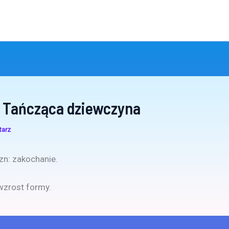
 Tańcząca dziewczyna
tarz
n: zakochanie.
 wzrost formy.