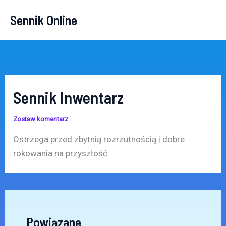
Przejdź
Sennik Online
do
treści
Sennik Inwentarz
Zostaw komentarz
Ostrzega przed zbytnią rozrzutnością i dobre
rokowania na przyszłość.
Powiązane