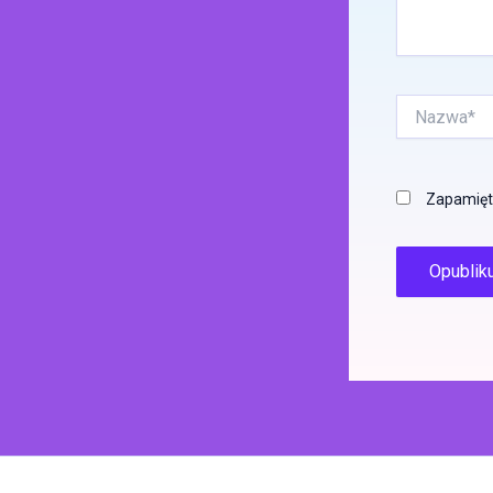
Nazwa*
Zapamięta