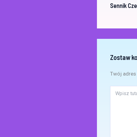
Sennik Cz
Zostaw k
Twój adres 
Wpisz
tutaj..