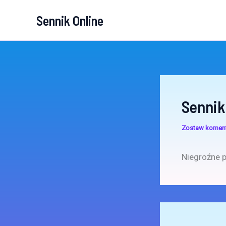
Przejdź
Sennik Online
do
treści
Sennik
Zostaw komen
Niegroźne 