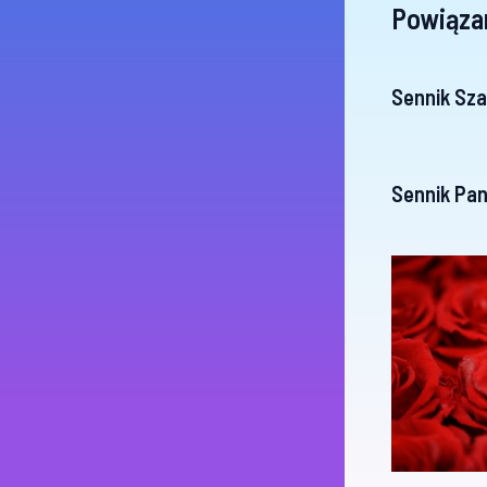
Powiąza
Sennik Sza
Sennik Pa