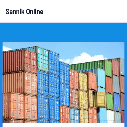
Przejdź
Sennik Online
do
treści