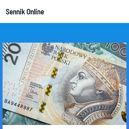
Przejdź
Sennik Online
do
treści