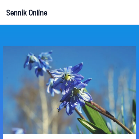
Przejdź
Sennik Online
do
treści