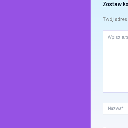
Zostaw k
Twój adres 
Wpisz
tutaj..
Nazwa*