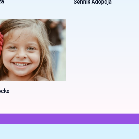
ża
Sennik Adopcja
ecko