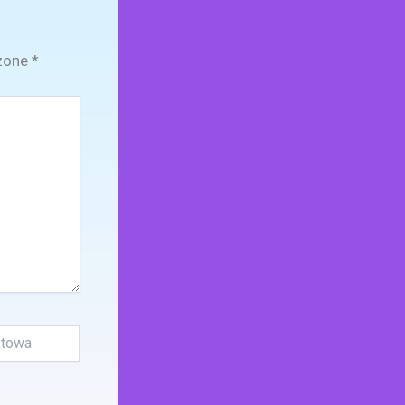
zone
*