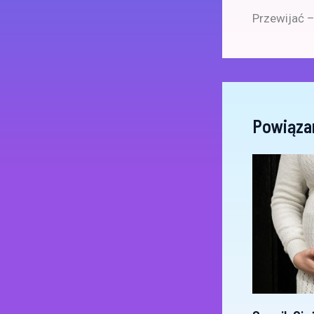
Przewijać –
Powiąza