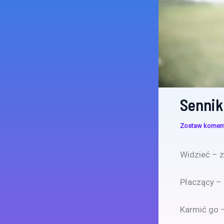
Sennik
Zostaw komen
Widzieć – zm
Płaczący – 
Karmić go 