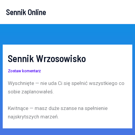
Przejdź
Sennik Online
do
treści
Sennik Wrzosowisko
Zostaw komentarz
Wyschnięte — nie uda Ci się spełnić wszystkiego co
sobie zaplanowałeś.
Kwitnące — masz duże szanse na spełnienie
najskrytszych marzeń.