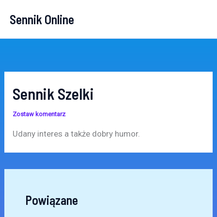
Przejdź
Sennik Online
do
treści
Sennik Szelki
Zostaw komentarz
Udany interes a także dobry humor.
Powiązane