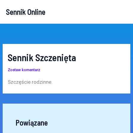
Przejdź
Sennik Online
do
treści
Sennik Szczenięta
Zostaw komentarz
Szczęście rodzinne.
Powiązane