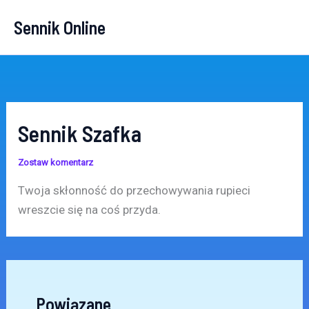
Przejdź
Sennik Online
do
treści
Sennik Szafka
Zostaw komentarz
Twoja skłonność do przechowywania rupieci
wreszcie się na coś przyda.
Powiązane