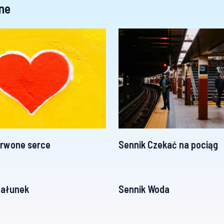
ne
erwone serce
Sennik Czekać na pociąg
całunek
Sennik Woda