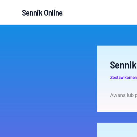
Przejdź
Sennik Online
do
treści
Sennik
Zostaw komen
Awans lub p