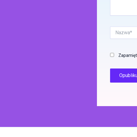
Nazwa*
Zapamięta