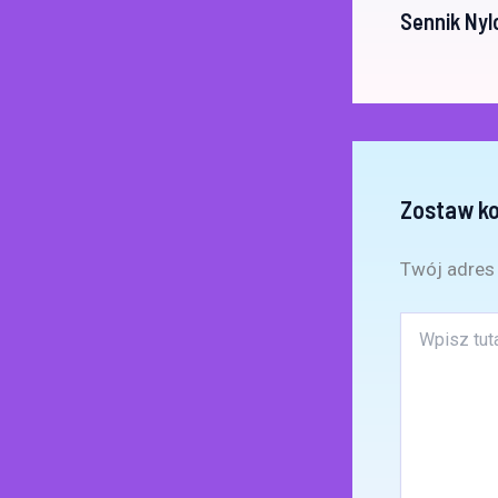
Sennik Nyl
Zostaw k
Twój adres 
Wpisz
tutaj..