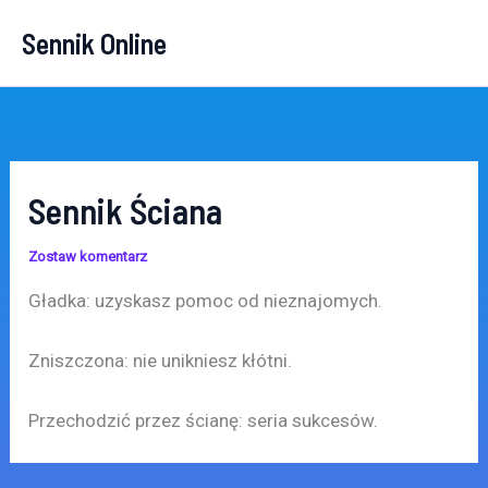
Przejdź
Sennik Online
do
treści
Sennik Ściana
Zostaw komentarz
Gładka: uzyskasz pomoc od nieznajomych.
Zniszczona: nie unikniesz kłótni.
Przechodzić przez ścianę: seria sukcesów.