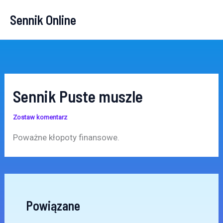
Przejdź
Sennik Online
do
treści
Sennik Puste muszle
Zostaw komentarz
Poważne kłopoty finansowe.
Powiązane