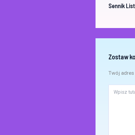
Sennik List
Zostaw k
Twój adres 
Wpisz
tutaj..