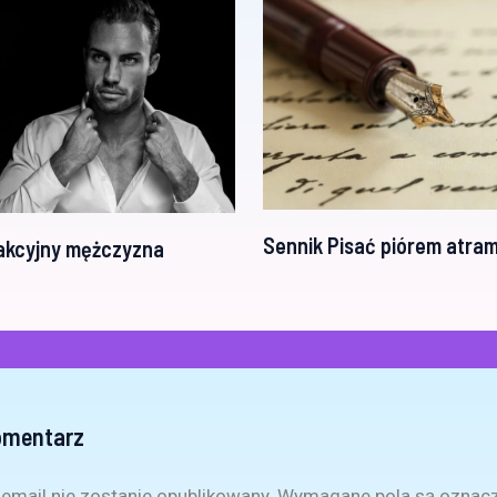
Sennik Pisać piórem atr
akcyjny mężczyzna
omentarz
email nie zostanie opublikowany.
Wymagane pola są oznac