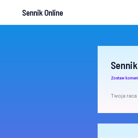
Przejdź
Sennik Online
do
treści
Sennik
Zostaw komen
Twoja raca 