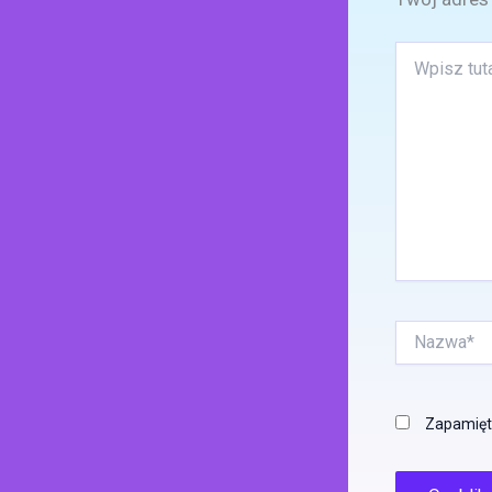
Wpisz
tutaj..
Nazwa*
Zapamięta