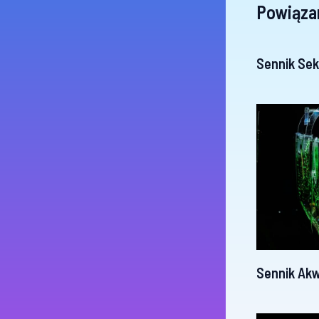
Powiąza
Sennik Sek
Sennik Ak