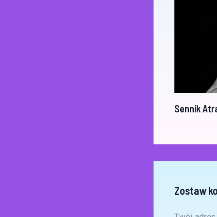
Sennik Atr
Zostaw k
Twój adres 