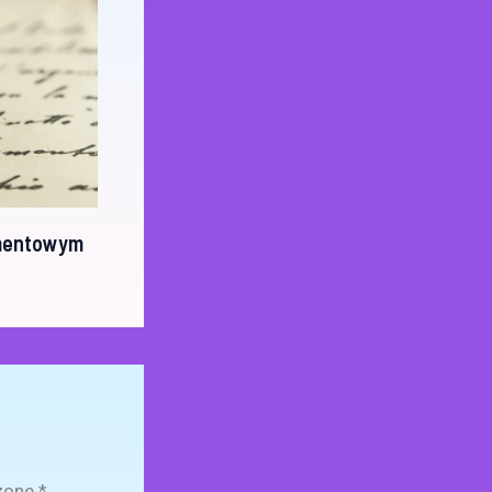
amentowym
zone
*