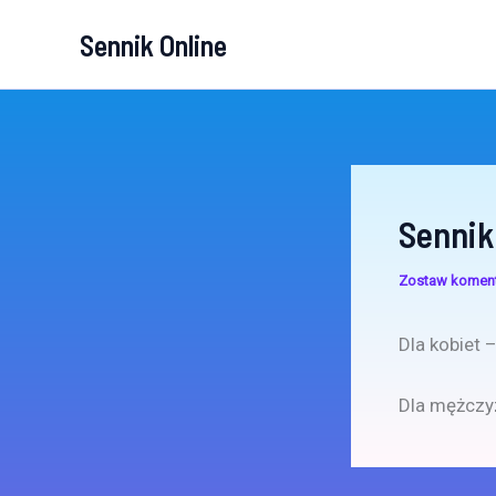
Przejdź
Sennik Online
do
treści
Sennik
Zostaw komen
Dla kobiet 
Dla mężczy