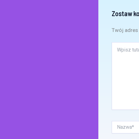
Zostaw k
Twój adres 
Wpisz
tutaj..
Nazwa*