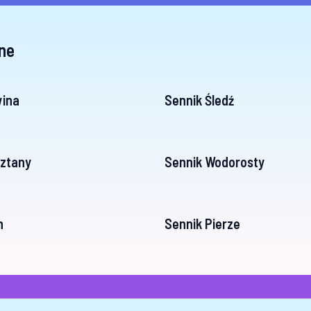
ne
wina
Sennik Śledź
sztany
Sennik Wodorosty
n
Sennik Pierze