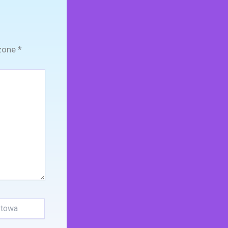
zone
*