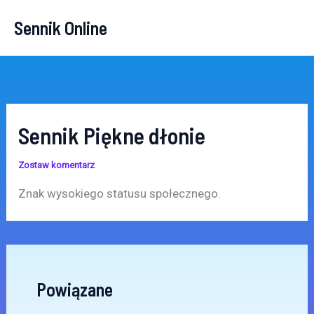
Przejdź
Sennik Online
do
treści
Sennik Piękne dłonie
Zostaw komentarz
Znak wysokiego statusu społecznego.
Powiązane