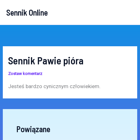
Przejdź
Sennik Online
do
treści
Sennik Pawie pióra
Zostaw komentarz
Jesteś bardzo cynicznym człowiekiem.
Powiązane