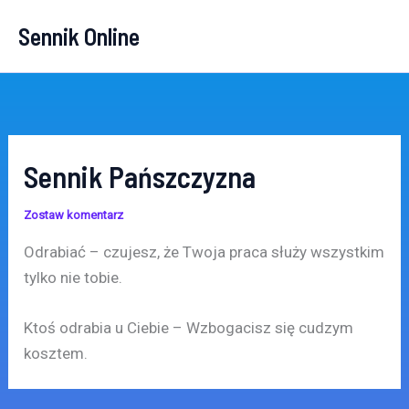
Przejdź
Sennik Online
do
treści
Sennik Pańszczyzna
Zostaw komentarz
Odrabiać – czujesz, że Twoja praca służy wszystkim
tylko nie tobie.
Ktoś odrabia u Ciebie – Wzbogacisz się cudzym
kosztem.