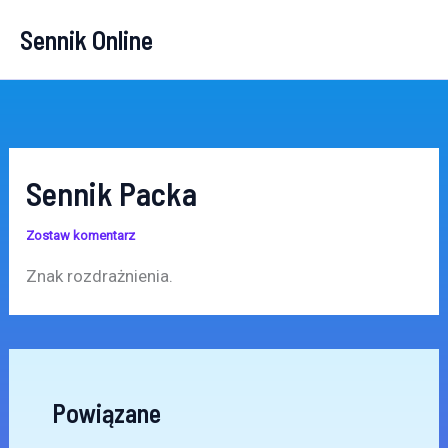
Przejdź
Sennik Online
do
treści
Sennik Packa
Zostaw komentarz
Znak rozdrażnienia.
Powiązane