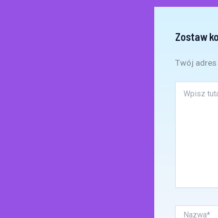
Zostaw k
Twój adres 
Wpisz
tutaj..
Nazwa*