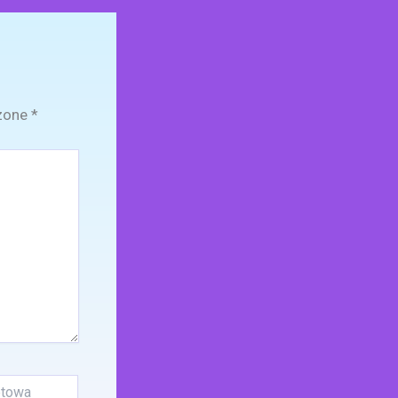
zone
*