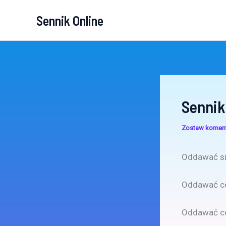
Przejdź
Sennik Online
do
treści
Senni
Zostaw komen
Oddawać si
Oddawać co
Oddawać coś