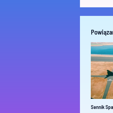
Powiąza
Sennik Spa